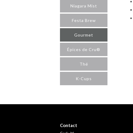
Niagara Mist
Festa Brew
Gourmet
Épices de Cru®
Thé
K-Cups
Contact