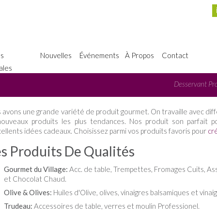
es
Nouvelles
Événements
À Propos
Contact
ales
Desservant Pro
 avons une grande variété de produit gourmet. On travaille avec diff
nouveaux produits les plus tendances. Nos produit son parfait 
cellents idées cadeaux. Choisissez parmi vos produits favoris pour
cr
s Produits De Qualités
Gourmet du Village:
Acc. de table, Trempettes, Fromages Cuits, As
et Chocolat Chaud.
Olive & Olives:
Huiles d'Olive, olives, vinaigres balsamiques et vinaig
Trudeau:
Accessoires de table, verres et moulin Professionel.