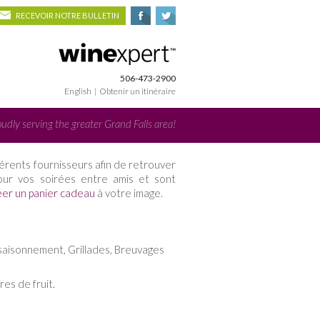
RECEVOIR NOTRE BULLETIN
506-473-2900
English
|
Obtenir un itinéraire
udly serving the greater Grand Falls area!
érents fournisseurs afin de retrouver
pour vos soirées entre amis et sont
éer un panier cadeau
à votre image.
saisonnement, Grillades, Breuvages
res de fruit.