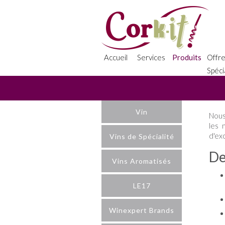
Accueil
Services
Produits
Offr
Spéci
Vin
Nous
les 
d'ex
Vins de Spécialité
De
Vins Aromatisés
LE17
Winexpert Brands